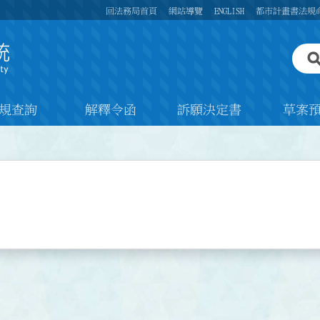
回法務局首頁
網站導覽
ENGLISH
都市計畫書法規
規查詢
解釋令函
訴願決定書
草案