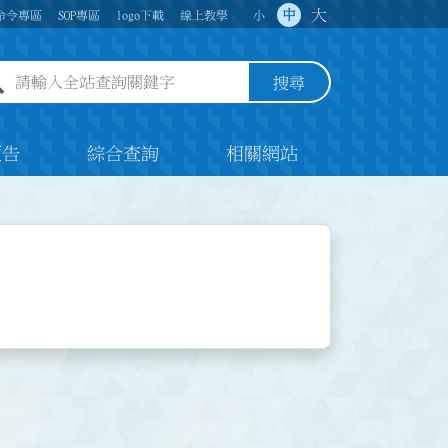
大
中
命令專區
SOP專區
logo下載
線上教學
小
全站查詢關鍵字欄位
搜尋
預告
綜合查詢
相關網站