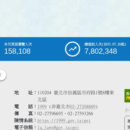
本月頁面瀏覽人次
總造訪人次
(自93.07.26起)
158,108
7,802,348
策
地 址
110204 臺北市信義區市府路1號8樓東
北區
電 話
1999
(非臺北市
02-27208889
)
小
傳 真
02-27596695、02-27593266
陳情系統
https://1999.gov.taipei
電子信箱
la_laws@gov.taipei