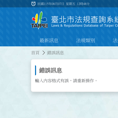
跳到主要內容
alarm
:::
民國115年08月07日 星期五
12時48分
最新訊息
法規類別
法
:::
:::
首頁
錯誤訊息
錯誤訊息
輸入內容格式有誤，請重新操作。