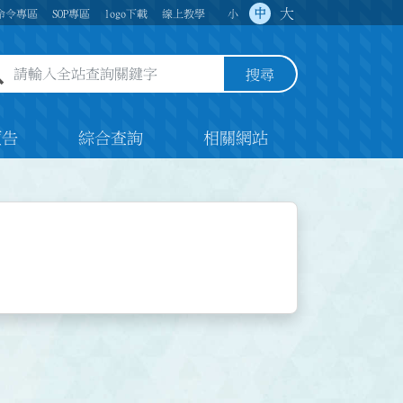
大
中
命令專區
SOP專區
logo下載
線上教學
小
全站查詢關鍵字欄位
搜尋
預告
綜合查詢
相關網站