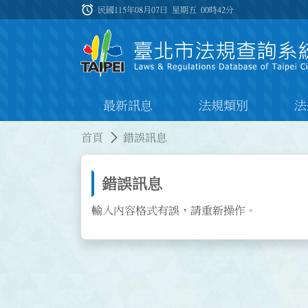
跳到主要內容
alarm
:::
民國115年08月07日 星期五
00時42分
最新訊息
法規類別
法
:::
:::
首頁
錯誤訊息
錯誤訊息
輸入內容格式有誤，請重新操作。