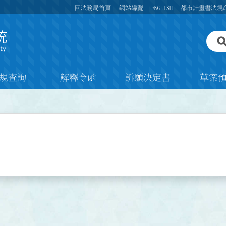
回法務局首頁
網站導覽
ENGLISH
都市計畫書法規
規查詢
解釋令函
訴願決定書
草案