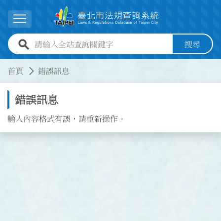
跳到主要內容
展開選單
全站查詢關鍵字欄位
搜尋
:::
:::
首頁
錯誤訊息
錯誤訊息
輸入內容格式有誤，請重新操作。