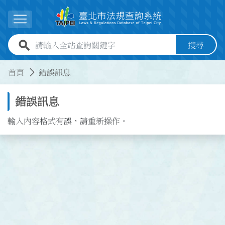
跳到主要內容
展開選單
全站查詢關鍵字欄位
搜尋
:::
:::
首頁
錯誤訊息
錯誤訊息
輸入內容格式有誤，請重新操作。