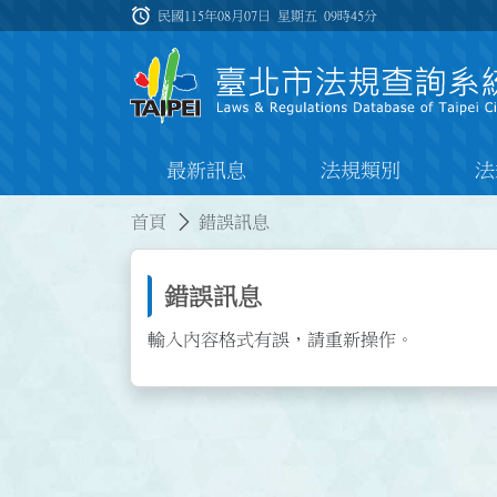
跳到主要內容
alarm
:::
民國115年08月07日 星期五
09時45分
最新訊息
法規類別
法
:::
:::
首頁
錯誤訊息
錯誤訊息
輸入內容格式有誤，請重新操作。