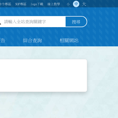
大
中
命令專區
SOP專區
logo下載
線上教學
小
全站查詢關鍵字欄位
搜尋
預告
綜合查詢
相關網站