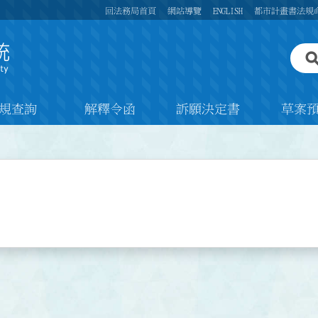
回法務局首頁
網站導覽
ENGLISH
都市計畫書法規
規查詢
解釋令函
訴願決定書
草案