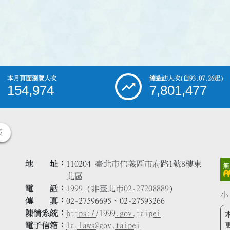
本月頁面瀏覽人次
總造訪人次
(自93.07.26起)
154,974
7,801,477
策
地 址
110204 臺北市信義區市府路1號8樓東
北區
電 話
1999
(非臺北市
02-27208889
)
小
傳 真
02-27596695、02-27593266
陳情系統
https://1999.gov.taipei
電子信箱
la_laws@gov.taipei