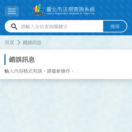
跳到主要內容
展開選單
全站查詢關鍵字欄位
搜尋
:::
:::
首頁
錯誤訊息
錯誤訊息
輸入內容格式有誤，請重新操作。