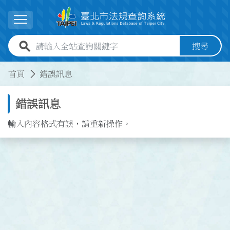
跳到主要內容
展開選單
全站查詢關鍵字欄位
搜尋
:::
:::
首頁
錯誤訊息
錯誤訊息
輸入內容格式有誤，請重新操作。