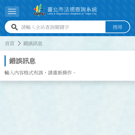
跳到主要內容
展開選單
全站查詢關鍵字欄位
搜尋
:::
:::
首頁
錯誤訊息
錯誤訊息
輸入內容格式有誤，請重新操作。