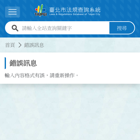
跳到主要內容
展開選單
全站查詢關鍵字欄位
搜尋
:::
:::
首頁
錯誤訊息
錯誤訊息
輸入內容格式有誤，請重新操作。