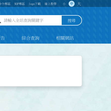
大
中
命令專區
SOP專區
logo下載
線上教學
小
全站查詢關鍵字欄位
搜尋
預告
綜合查詢
相關網站