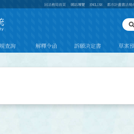
回法務局首頁
網站導覽
ENGLISH
都市計畫書法規
規查詢
解釋令函
訴願決定書
草案