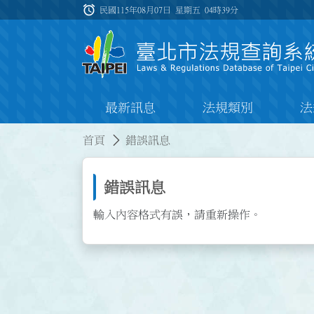
跳到主要內容
alarm
:::
民國115年08月07日 星期五
04時39分
最新訊息
法規類別
法
:::
:::
首頁
錯誤訊息
錯誤訊息
輸入內容格式有誤，請重新操作。