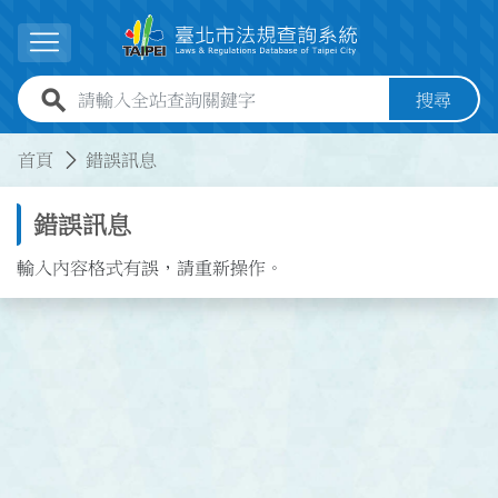
跳到主要內容
展開選單
全站查詢關鍵字欄位
搜尋
:::
:::
首頁
錯誤訊息
錯誤訊息
輸入內容格式有誤，請重新操作。