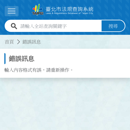
跳到主要內容
展開選單
全站查詢關鍵字欄位
搜尋
:::
:::
首頁
錯誤訊息
錯誤訊息
輸入內容格式有誤，請重新操作。