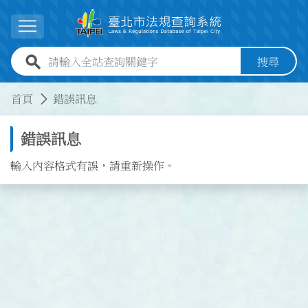
跳到主要內容
展開選單
全站查詢關鍵字欄位
搜尋
:::
:::
首頁
錯誤訊息
錯誤訊息
輸入內容格式有誤，請重新操作。