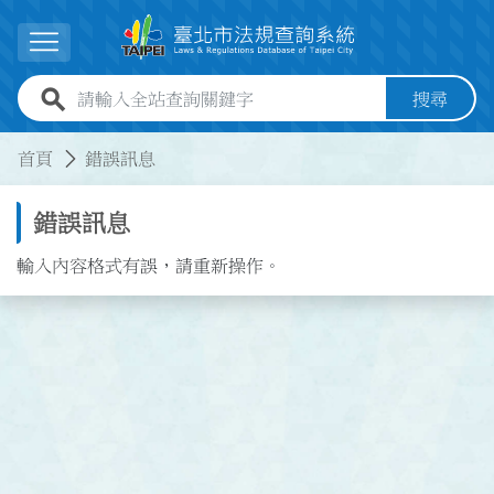
跳到主要內容
展開選單
全站查詢關鍵字欄位
搜尋
:::
:::
首頁
錯誤訊息
錯誤訊息
輸入內容格式有誤，請重新操作。