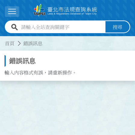
跳到主要內容
展開選單
全站查詢關鍵字欄位
搜尋
:::
:::
首頁
錯誤訊息
錯誤訊息
輸入內容格式有誤，請重新操作。