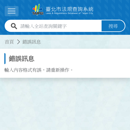
跳到主要內容
展開選單
全站查詢關鍵字欄位
搜尋
:::
:::
首頁
錯誤訊息
錯誤訊息
輸入內容格式有誤，請重新操作。