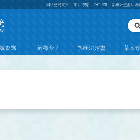
回法務局首頁
網站導覽
ENGLISH
都市計畫書法規
規查詢
解釋令函
訴願決定書
草案