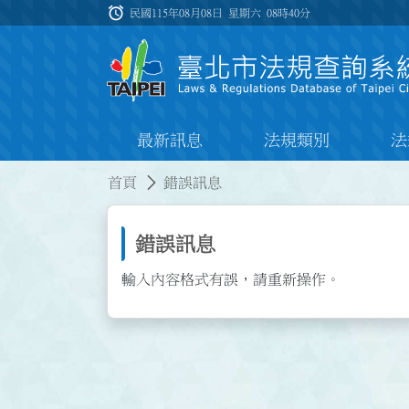
跳到主要內容
alarm
:::
民國115年08月08日 星期六
08時40分
最新訊息
法規類別
法
:::
:::
首頁
錯誤訊息
錯誤訊息
輸入內容格式有誤，請重新操作。