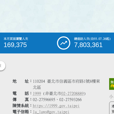
本月頁面瀏覽人次
總造訪人次
(自93.07.26起)
169,375
7,803,361
策
地 址
110204 臺北市信義區市府路1號8樓東
北區
電 話
1999
(非臺北市
02-27208889
)
小
傳 真
02-27596695、02-27593266
陳情系統
https://1999.gov.taipei
電子信箱
la_laws@gov.taipei