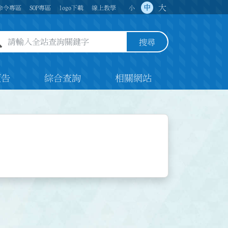
大
中
命令專區
SOP專區
logo下載
線上教學
小
全站查詢關鍵字欄位
搜尋
預告
綜合查詢
相關網站