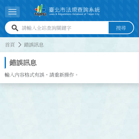
跳到主要內容
展開選單
全站查詢關鍵字欄位
搜尋
:::
:::
首頁
錯誤訊息
錯誤訊息
輸入內容格式有誤，請重新操作。