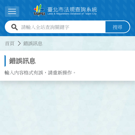
跳到主要內容
展開選單
全站查詢關鍵字欄位
搜尋
:::
:::
首頁
錯誤訊息
錯誤訊息
輸入內容格式有誤，請重新操作。