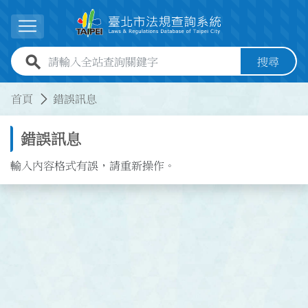
跳到主要內容
展開選單
全站查詢關鍵字欄位
搜尋
:::
:::
首頁
錯誤訊息
錯誤訊息
輸入內容格式有誤，請重新操作。