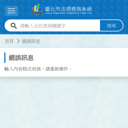
跳到主要內容
展開選單
全站查詢關鍵字欄位
搜尋
:::
:::
首頁
錯誤訊息
錯誤訊息
輸入內容格式有誤，請重新操作。