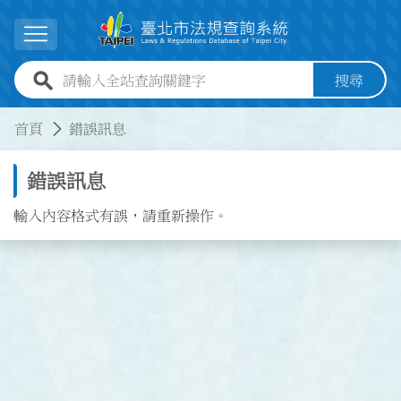
跳到主要內容
展開選單
全站查詢關鍵字欄位
搜尋
:::
:::
首頁
錯誤訊息
錯誤訊息
輸入內容格式有誤，請重新操作。