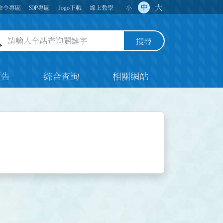
大
中
命令專區
SOP專區
logo下載
線上教學
小
全站查詢關鍵字欄位
搜尋
預告
綜合查詢
相關網站