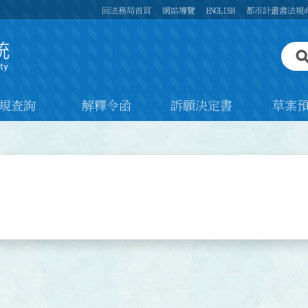
回法務局首頁
網站導覽
ENGLISH
都市計畫書法規
規查詢
解釋令函
訴願決定書
草案