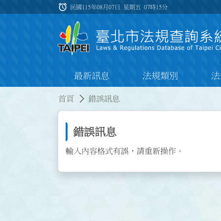
跳到主要內容
alarm
:::
民國115年08月07日 星期五
07時15分
最新訊息
法規類別
法
:::
:::
首頁
錯誤訊息
錯誤訊息
輸入內容格式有誤，請重新操作。