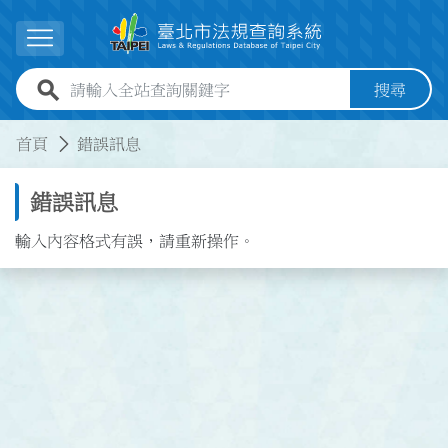
跳到主要內容
展開選單
全站查詢關鍵字欄位
搜尋
:::
:::
首頁
錯誤訊息
錯誤訊息
輸入內容格式有誤，請重新操作。