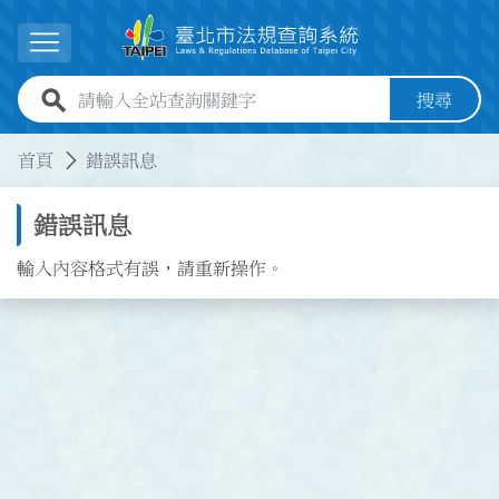
跳到主要內容
展開選單
全站查詢關鍵字欄位
搜尋
:::
:::
首頁
錯誤訊息
錯誤訊息
輸入內容格式有誤，請重新操作。