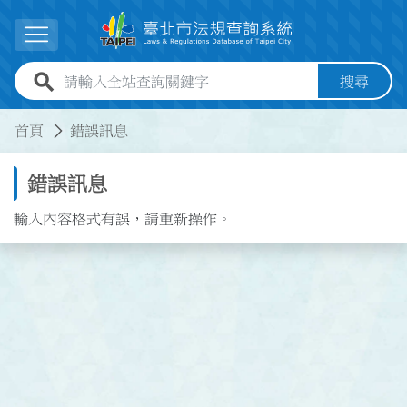
跳到主要內容
展開選單
全站查詢關鍵字欄位
搜尋
:::
:::
首頁
錯誤訊息
錯誤訊息
輸入內容格式有誤，請重新操作。