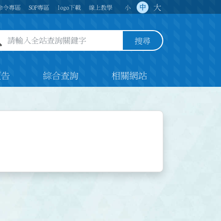
大
中
命令專區
SOP專區
logo下載
線上教學
小
全站查詢關鍵字欄位
搜尋
預告
綜合查詢
相關網站