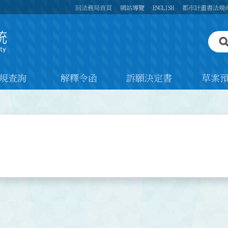
回法務局首頁
網站導覽
ENGLISH
都市計畫書法規
規查詢
解釋令函
訴願決定書
草案