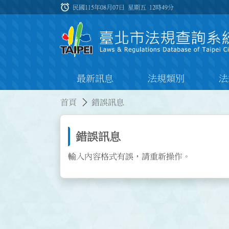
跳到主要內容
alarm
:::
民國115年08月07日 星期五
12時49分
最新訊息
法規類別
法
:::
:::
首頁
錯誤訊息
錯誤訊息
輸入內容格式有誤，請重新操作。