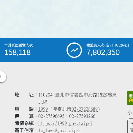
本月頁面瀏覽人次
總造訪人次
(自93.07.26起)
158,118
7,802,350
策
地 址
110204 臺北市信義區市府路1號8樓東
北區
電 話
1999
(非臺北市
02-27208889
)
小
傳 真
02-27596695、02-27593266
陳情系統
https://1999.gov.taipei
電子信箱
la_laws@gov.taipei