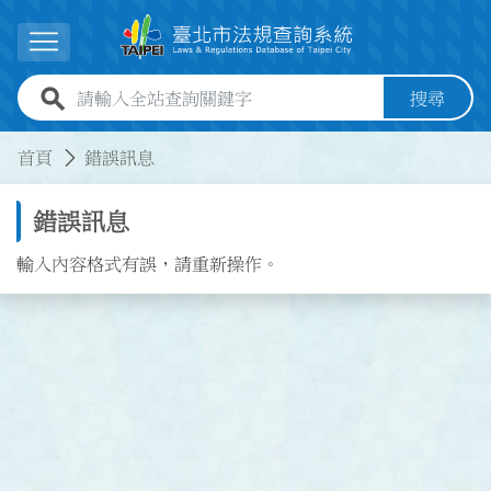
跳到主要內容
展開選單
全站查詢關鍵字欄位
搜尋
:::
:::
首頁
錯誤訊息
錯誤訊息
輸入內容格式有誤，請重新操作。