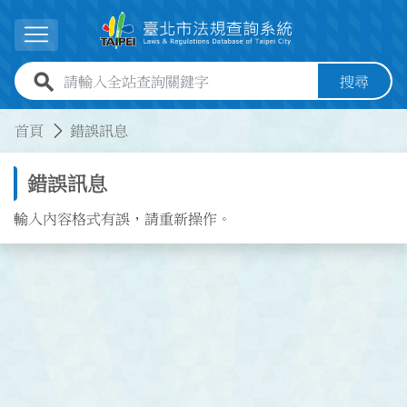
跳到主要內容
展開選單
全站查詢關鍵字欄位
搜尋
:::
:::
首頁
錯誤訊息
錯誤訊息
輸入內容格式有誤，請重新操作。