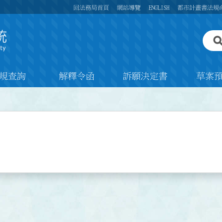
回法務局首頁
網站導覽
ENGLISH
都市計畫書法規
規查詢
解釋令函
訴願決定書
草案