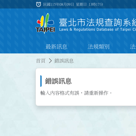
跳到主要內容
alarm
:::
民國115年08月09日 星期日
13時17分
最新訊息
法規類別
法
:::
:::
首頁
錯誤訊息
錯誤訊息
輸入內容格式有誤，請重新操作。