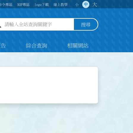
大
中
命令專區
SOP專區
logo下載
線上教學
小
全站查詢關鍵字欄位
搜尋
預告
綜合查詢
相關網站