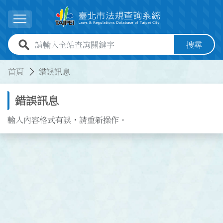
跳到主要內容
展開選單
全站查詢關鍵字欄位
搜尋
:::
:::
首頁
錯誤訊息
錯誤訊息
輸入內容格式有誤，請重新操作。