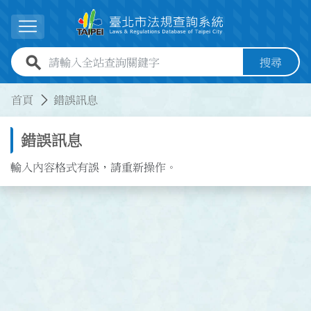
跳到主要內容
展開選單
全站查詢關鍵字欄位
搜尋
:::
:::
首頁
錯誤訊息
錯誤訊息
輸入內容格式有誤，請重新操作。