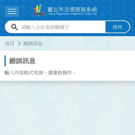
跳到主要內容
展開選單
全站查詢關鍵字欄位
搜尋
:::
:::
首頁
錯誤訊息
錯誤訊息
輸入內容格式有誤，請重新操作。