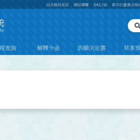
回法務局首頁
網站導覽
ENGLISH
都市計畫書法規
規查詢
解釋令函
訴願決定書
草案