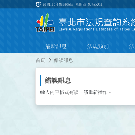
跳到主要內容
alarm
:::
民國115年08月06日 星期四
07時53分
最新訊息
法規類別
法
:::
:::
首頁
錯誤訊息
錯誤訊息
輸入內容格式有誤，請重新操作。