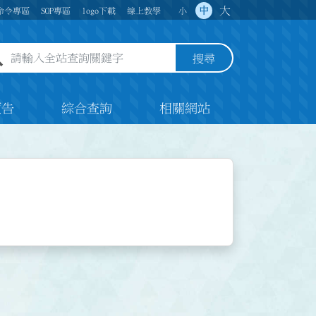
大
中
命令專區
SOP專區
logo下載
線上教學
小
全站查詢關鍵字欄位
搜尋
預告
綜合查詢
相關網站