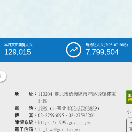
本月頁面瀏覽人次
總造訪人次
(自93.07.26起)
129,015
7,799,504
策
地 址
110204 臺北市信義區市府路1號8樓東
北區
電 話
1999
(非臺北市
02-27208889
)
小
傳 真
02-27596695、02-27593266
陳情系統
https://1999.gov.taipei
電子信箱
la_laws@gov.taipei