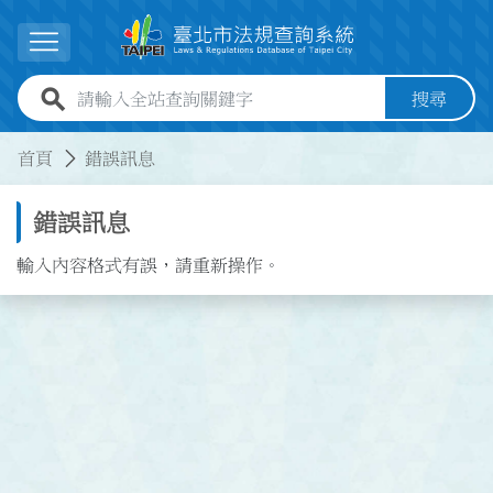
跳到主要內容
展開選單
全站查詢關鍵字欄位
搜尋
:::
:::
首頁
錯誤訊息
錯誤訊息
輸入內容格式有誤，請重新操作。