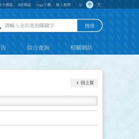
大
中
命令專區
SOP專區
logo下載
線上教學
小
全站查詢關鍵字欄位
搜尋
預告
綜合查詢
相關網站
keyboard_arrow_left
回上頁