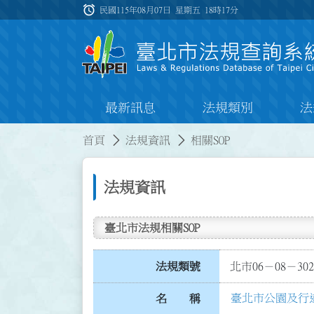
跳到主要內容
alarm
:::
民國115年08月07日 星期五
18時17分
最新訊息
法規類別
法
:::
:::
首頁
法規資訊
相關SOP
法規資訊
臺北市法規相關SOP
法規類號
北市06－08－302
臺北市公園及行道
名 稱