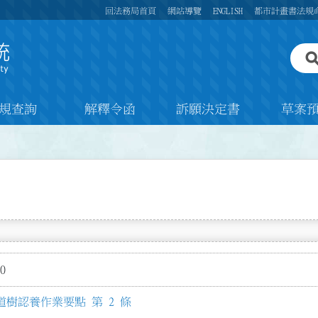
回法務局首頁
網站導覽
ENGLISH
都市計畫書法規
規查詢
解釋令函
訴願決定書
草案
0
樹認養作業要點 第 2 條