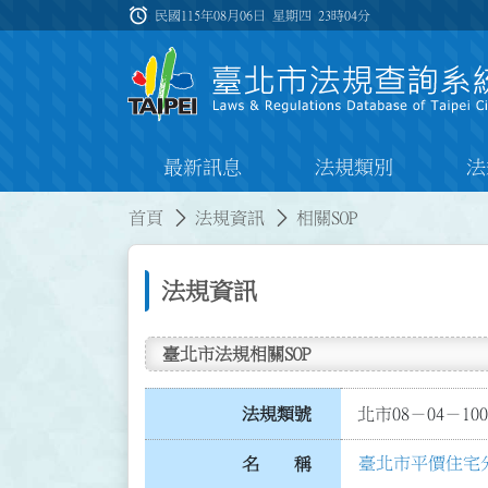
跳到主要內容
alarm
:::
民國115年08月06日 星期四
23時04分
最新訊息
法規類別
法
:::
:::
首頁
法規資訊
相關SOP
法規資訊
臺北市法規相關SOP
法規類號
北市08－04－100
臺北市平價住宅分
名 稱