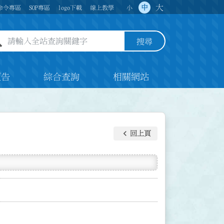
大
中
命令專區
SOP專區
logo下載
線上教學
小
全站查詢關鍵字欄位
搜尋
預告
綜合查詢
相關網站
keyboard_arrow_left
回上頁