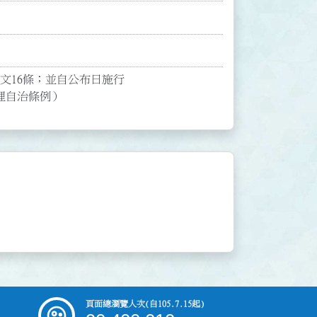
文16條；並自公布日施行

理自治條例）
頁面總瀏覽人次
(自105.7.15起)