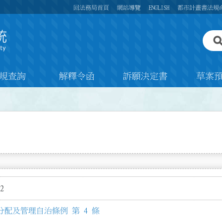
回法務局首頁
網站導覽
ENGLISH
都市計畫書法規
規查詢
解釋令函
訴願決定書
草案
2
配及管理自治條例 第 4 條