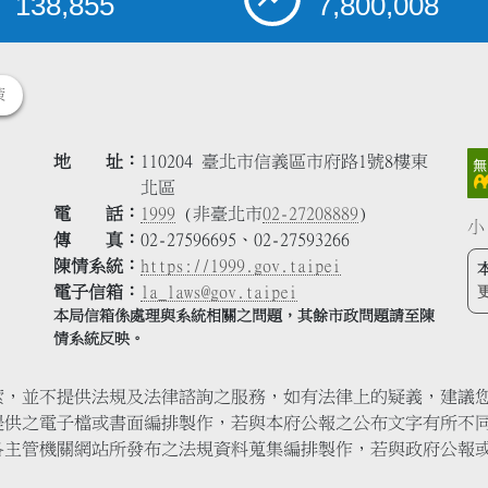
138,855
7,800,008
策
地 址
110204 臺北市信義區市府路1號8樓東
北區
電 話
1999
(非臺北市
02-27208889
)
小
傳 真
02-27596695、02-27593266
陳情系統
https://1999.gov.taipei
電子信箱
la_laws@gov.taipei
本局信箱係處理與系統相關之問題，其餘市政問題請至陳
情系統反映。
索，並不提供法規及法律諮詢之服務，如有法律上的疑義，建議
提供之電子檔或書面編排製作，若與本府公報之公布文字有所不
各主管機關網站所發布之法規資料蒐集編排製作，若與政府公報