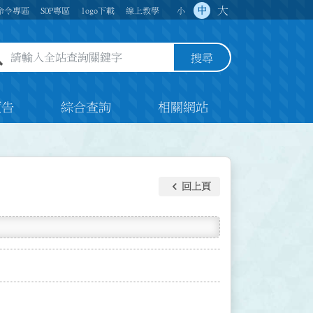
大
中
命令專區
SOP專區
logo下載
線上教學
小
全站查詢關鍵字欄位
搜尋
預告
綜合查詢
相關網站
keyboard_arrow_left
回上頁