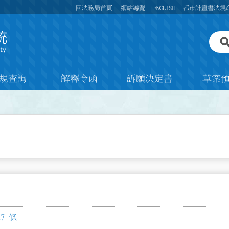
回法務局首頁
網站導覽
ENGLISH
都市計畫書法規
規查詢
解釋令函
訴願決定書
草案
7 條