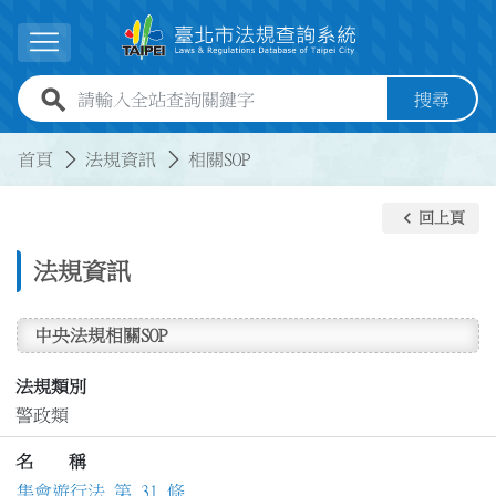
跳到主要內容
展開選單
全站查詢關鍵字欄位
搜尋
:::
:::
首頁
法規資訊
相關SOP
keyboard_arrow_left
回上頁
法規資訊
中央法規相關SOP
法規類別
警政類
名 稱
集會遊行法 第 31 條