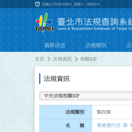
跳到主要內容
alarm
:::
民國115年08月08日 星期六
16時50分
最新訊息
法規類別
法
:::
:::
首頁
法規資訊
相關SOP
法規資訊
中央法規相關SOP
法規類別
警政類
集會遊行法 第 5
名 稱