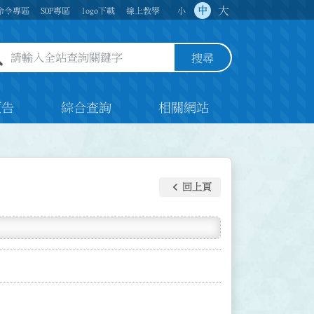
大
中
命令專區
SOP專區
logo下載
線上教學
小
全站查詢關鍵字欄位
搜尋
預告
綜合查詢
相關網站
keyboard_arrow_left
回上頁