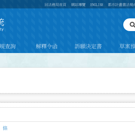
回法務局首頁
網站導覽
ENGLISH
都市計畫書法規
規查詢
解釋令函
訴願決定書
草案
 條