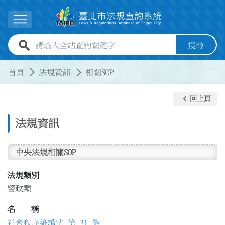
跳到主要內容
展開選單
全站查詢關鍵字欄位
搜尋
:::
:::
首頁
法規資訊
相關SOP
keyboard_arrow_left
回上頁
法規資訊
中央法規相關SOP
法規類別
警政類
名 稱
社會秩序維護法 第 31 條