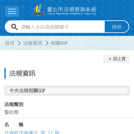
跳到主要內容
展開選單
全站查詢關鍵字欄位
搜尋
:::
:::
首頁
法規資訊
相關SOP
keyboard_arrow_left
回上頁
法規資訊
中央法規相關SOP
法規類別
警政類
名 稱
社會秩序維護法 第 32 條