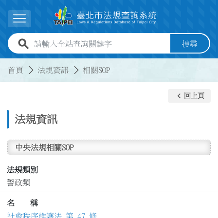
跳到主要內容
展開選單
全站查詢關鍵字欄位
搜尋
:::
:::
首頁
法規資訊
相關SOP
keyboard_arrow_left
回上頁
法規資訊
中央法規相關SOP
法規類別
警政類
名 稱
社會秩序維護法 第 47 條