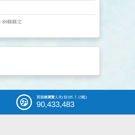
、89條條文
頁面總瀏覽人次
(自105.7.15起)
90,433,483