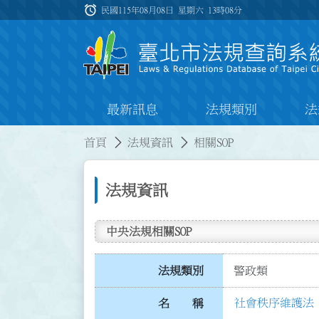
跳到主要內容
alarm
:::
民國115年08月08日 星期六
13時08分
最新訊息
法規類別
法
:::
:::
首頁
法規資訊
相關SOP
法規資訊
中央法規相關SOP
法規類別
警政類
社會秩序維護法 第
名 稱