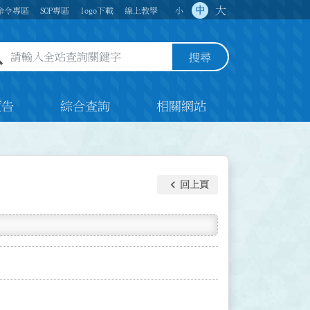
大
中
命令專區
SOP專區
logo下載
線上教學
小
全站查詢關鍵字欄位
搜尋
預告
綜合查詢
相關網站
keyboard_arrow_left
回上頁