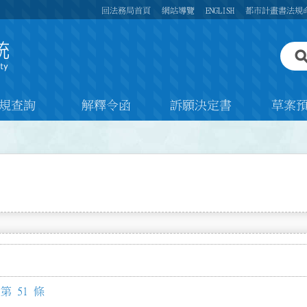
回法務局首頁
網站導覽
ENGLISH
都市計畫書法規
規查詢
解釋令函
訴願決定書
草案
 51 條