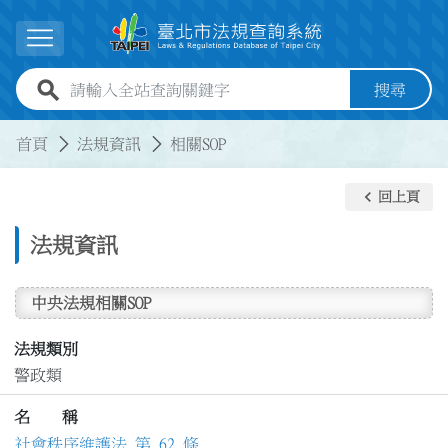
跳到主要內容
展開選單
全站查詢關鍵字欄位
搜尋
:::
:::
首頁
法規資訊
相關SOP
keyboard_arrow_left
回上頁
法規資訊
中央法規相關SOP
法規類別
警政類
名 稱
社會秩序維護法 第 62 條