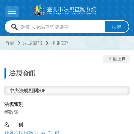
跳到主要內容
展開選單
全站查詢關鍵字欄位
搜尋
:::
:::
首頁
法規資訊
相關SOP
keyboard_arrow_left
回上頁
法規資訊
中央法規相關SOP
法規類別
警政類
名 稱
社會秩序維護法 第 71 條