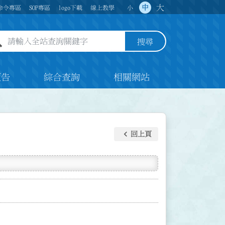
大
中
命令專區
SOP專區
logo下載
線上教學
小
全站查詢關鍵字欄位
搜尋
預告
綜合查詢
相關網站
keyboard_arrow_left
回上頁