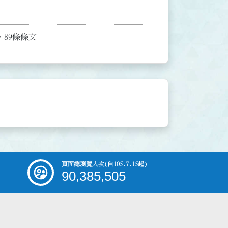
、89條條文
頁面總瀏覽人次
(自105.7.15起)
90,385,505