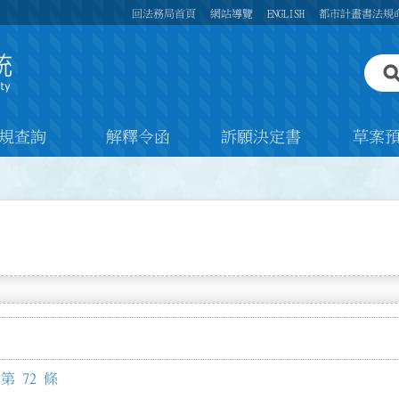
回法務局首頁
網站導覽
ENGLISH
都市計畫書法規
規查詢
解釋令函
訴願決定書
草案
 72 條