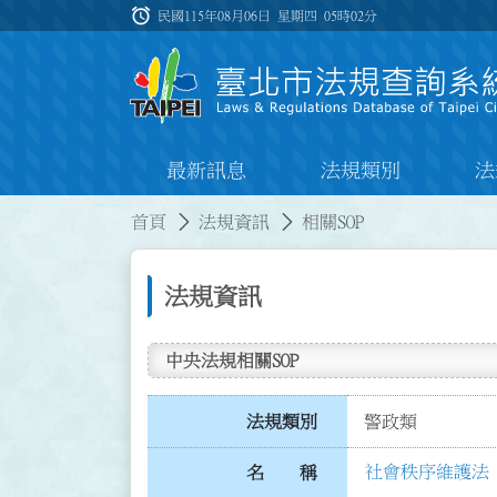
跳到主要內容
alarm
:::
民國115年08月06日 星期四
05時02分
最新訊息
法規類別
法
:::
:::
首頁
法規資訊
相關SOP
法規資訊
中央法規相關SOP
法規類別
警政類
社會秩序維護法 第
名 稱