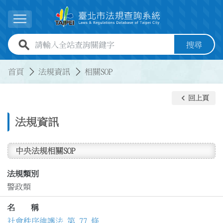
跳到主要內容
展開選單
全站查詢關鍵字欄位
搜尋
:::
:::
首頁
法規資訊
相關SOP
keyboard_arrow_left
回上頁
法規資訊
中央法規相關SOP
法規類別
警政類
名 稱
社會秩序維護法 第 77 條