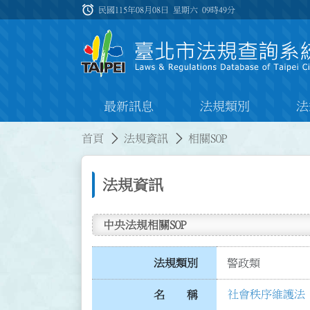
跳到主要內容
alarm
:::
民國115年08月08日 星期六
09時49分
最新訊息
法規類別
法
:::
:::
首頁
法規資訊
相關SOP
法規資訊
中央法規相關SOP
法規類別
警政類
社會秩序維護法 第
名 稱