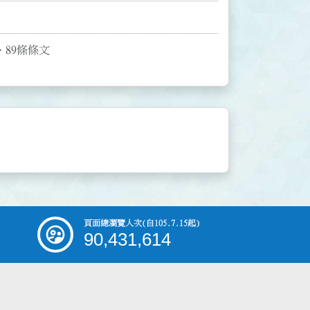
、89條條文
頁面總瀏覽人次
(自105.7.15起)
90,431,614