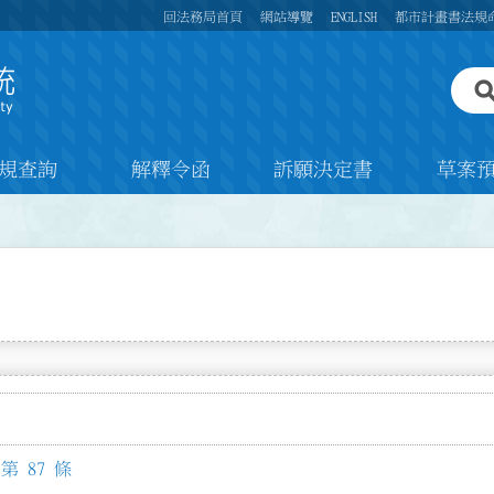
回法務局首頁
網站導覽
ENGLISH
都市計畫書法規
規查詢
解釋令函
訴願決定書
草案
 87 條