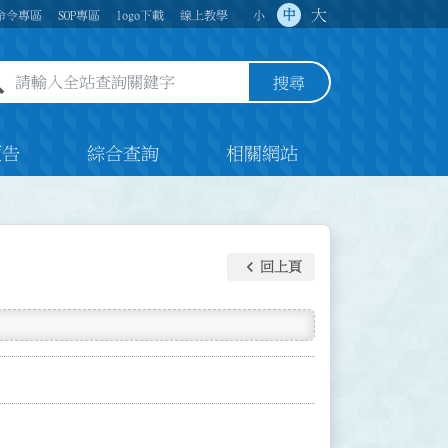
大
中
命令專區
SOP專區
logo下載
線上教學
小
全站查詢關鍵字欄位
搜尋
預告
綜合查詢
相關網站
keyboard_arrow_left
回上頁