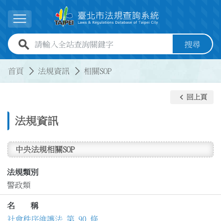
跳到主要內容
展開選單
全站查詢關鍵字欄位
搜尋
:::
:::
首頁
法規資訊
相關SOP
keyboard_arrow_left
回上頁
法規資訊
中央法規相關SOP
法規類別
警政類
名 稱
社會秩序維護法 第 90 條